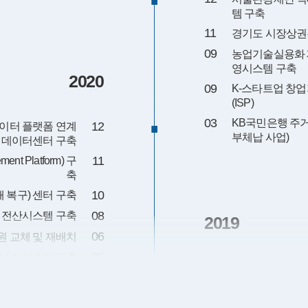
템 구축
11
경기도 시장상권
09
농업기술실용화 
영시스템 구축
2020
09
K-스타트업 창
(ISP)
03
KB국민은행 주
12
이터 플랫폼 연계
부체납 사업)
빅데이터센터 구축
11
t Platform) 구
축
10
y; 재해 복구) 센터 구축
08
 전산시스템 구축
2019
06
 교체 및 재배치
05
타닉스 시스템 구축
10
대한건축사협회 
08
에어퍼스트 출하 
Nutanix 증설 