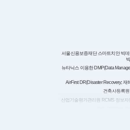
서울신용보증재단 스마트치안 빅데
뉴타닉스 이용한 DMP(Data Managemen
AirFirst DR(Disaster Recover
건축사등록원
산업기술평가관리원 RCMS 정보자원
평촌 OSS망 뉴