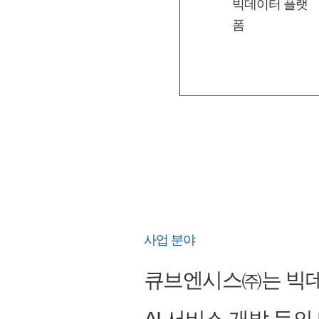
빅데이터 플랫
폼
사업 분야
큐브엔시스㈜는 빅데