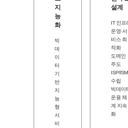
지
설계
능
IT 인프
화
운영·서
비스 최
빅
적화
데
도메인
이
주도
터
ISP/IS
기
수립
반
빅데이
지
운용 체
능
계 지속
형
화
서
비