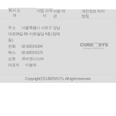
수주
축
(공무
회사 소
08
국토연
사업 소개
이용 약
개인정보 처리
원연
개
서
구원 전
관
방침
금공
산자원
단 기
통합유
주소
서울특별시 서초구 강남
부체
지보수
대로34길 69, 이화빌딩 4층 (양재
납 사
컨소시
업)
동)
엄 수주
전화
02-6203-6204
07
대한건
팩스
02-6203-0173
축사협
상호
큐브엔시스㈜
회 건축
대표자
이봉제
사 시험
2019
관리 서
버 구축
CopyrightⓒCUBENSYS. All right reserved.
06
린데코
10
대한건
리아 기
축사협
흥공장
회 건설
KROC
기술인
가상화
경력관
시스템