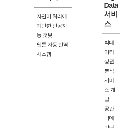
Data
서비
자연어 처리에
스
기반한 인공지
능 챗봇
빅데
웹툰 자동 번역
이터
시스템
상권
분석
서비
스 개
발
공간
빅데
이터