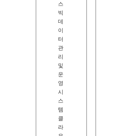
스
빅
데
이
터
관
리
및
운
영
시
스
템
클
라