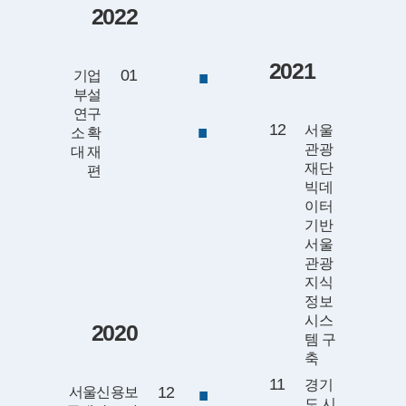
2022
2021
01
기업
부설
연구
12
서울
소 확
관광
대 재
재단
편
빅데
이터
기반
서울
관광
지식
정보
시스
2020
템 구
축
11
경기
12
서울신용보
도 시