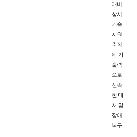
대비
상시
기술
지원
축적
된 기
술력
으로
신속
한 대
처 및
장애
복구