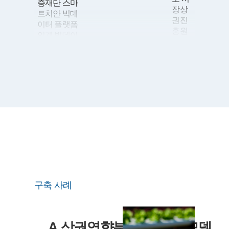
증재단 스마
장상
트치안 빅데
권진
이터 플랫폼
흥원
연계 빅데이
상권
터센터 구축
분석
11
뉴타닉스 이
시스
용한
템 고
DMP(Data
도화
Management
구축
Platform) 구
09
농업
축
기술
10
AirFirst
실용
DR(Disaster
화 재
Recovery; 재
단 스
해 복구) 센
마트
터 구축
팜 혁
구축 사례
신 밸
08
건축사등록
리 실
원 전산시스
증단
템 구축
지 운
06
산업기술평
A 상권영향분석 서비스 모델
영시