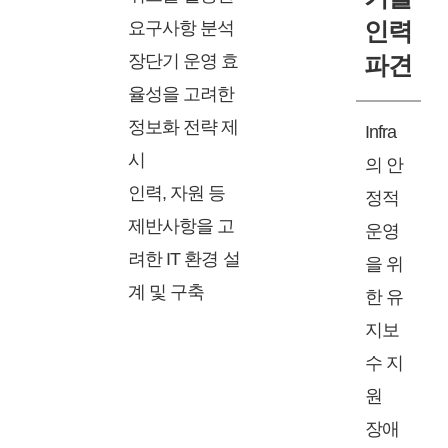
요구사항 분석
인력
장단기 운영 효
파견
율성을 고려한
정보화 전략 제
Infra
시
의 안
인력, 자원 등
정적
제반사항을 고
운영
려한 IT 환경 설
을 위
계 및 구축
한 유
지보
수 지
원
장애