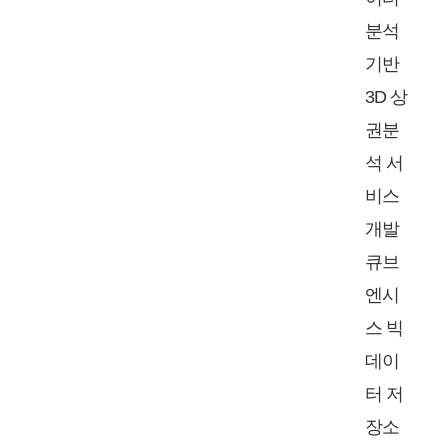
분석
기반
3D 상
권분
석 서
비스
개발
큐브
엔시
스 빅
데이
터 저
장소