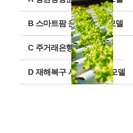
가관리원
스템
RCMS 정보
구축
자원 교체 및
09
K-스
B 스마트팜 운영서비스 모델
재배치
타트
05
평촌 OSS망
업 창
뉴타닉스 시
업지
스템 구축
원 빅
C 주거래은행 사업 모델
→
데이
터 플
랫폼
D 재해복구 시스템 구축 모델
구축
방안
2018
수립
(ISP)
03
KB국
10
린데코
민은
리아
행 주
Nutanix
거래
증설 및
은행
서버 가
사업
상화 구