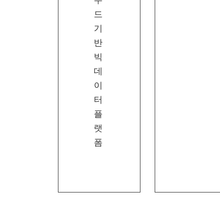
우
드
기
반
빅
데
이
터
플
랫
폼