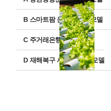
가관리원
스템
RCMS 정보
구축
자원 교체 및
09
K-스
B 스마트팜 운영서비스 모델
재배치
타트
05
평촌 OSS망
업 창
뉴타닉스 시
업지
스템 구축
원 빅
C 주거래은행 사업 모델
→
데이
터 플
랫폼
D 재해복구 시스템 구축 모델
구축
방안
2018
수립
(ISP)
03
KB국
10
린데코
민은
리아
행 주
Nutanix
거래
증설 및
은행
서버 가
사업
상화 구