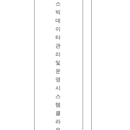
스
빅
데
이
터
관
리
및
운
영
시
스
템
클
라