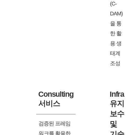
(C-
DAM)
을 통
한 활
용 생
태계
조성
Consulting
Infra
서비스
유지
보수
및
검증된 프레임
기술
워크를 활용한