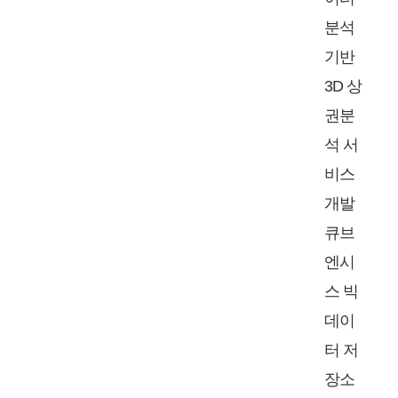
분석
기반
3D 상
권분
석 서
비스
개발
큐브
엔시
스 빅
데이
터 저
장소