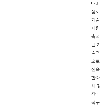
대비
상시
기술
지원
축적
된 기
술력
으로
신속
한 대
처 및
장애
복구