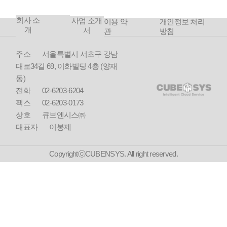
수주
축
(공무
회사 소
08
국토연
사업 소개
이용 약
개인정보 처리
원연
개
서
구원 전
관
방침
금공
산자원
단 기
통합유
주소
서울특별시 서초구 강남
부체
지보수
대로34길 69, 이화빌딩 4층 (양재
납 사
컨소시
업)
동)
엄 수주
전화
02-6203-6204
07
대한건
팩스
02-6203-0173
축사협
상호
큐브엔시스㈜
회 건축
대표자
이봉제
사 시험
2019
관리 서
버 구축
CopyrightⓒCUBENSYS. All right reserved.
06
린데코
10
대한건
리아 기
축사협
흥공장
회 건설
KROC
기술인
가상화
경력관
시스템