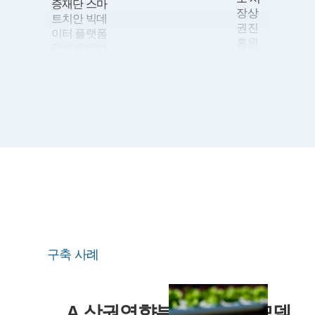
증재단 스마
장상
트치안 빅데
권진
이터 플랫폼
흥원
연계 빅데이
상권
터센터 구축
분석
11
뉴타닉스 이
시스
용한
템 고
DMP(Data
도화
Management
구축
Platform) 구
09
농업
축
기술
10
AirFirst
실용
DR(Disaster
화 재
Recovery; 재
단 스
해 복구) 센
마트
터 구축
팜 혁
구축 사례
신 밸
08
건축사등록
리 실
원 전산시스
증단
템 구축
지 운
06
산업기술평
A 상권영향분석 서비스 모델
영시