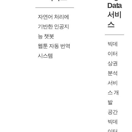
Data
서비
자연어 처리에
스
기반한 인공지
능 챗봇
빅데
웹툰 자동 번역
이터
시스템
상권
분석
서비
스 개
발
공간
빅데
이터