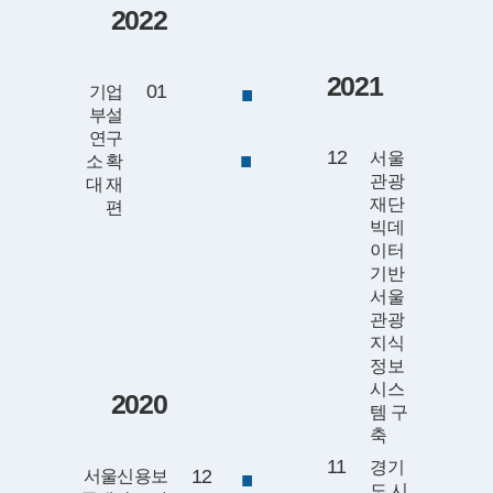
2022
2021
01
기업
부설
연구
12
서울
소 확
관광
대 재
재단
편
빅데
이터
기반
서울
관광
지식
정보
시스
2020
템 구
축
11
경기
12
서울신용보
도 시