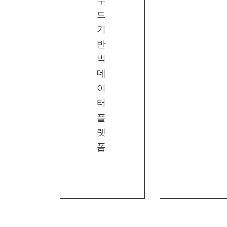
우
드
기
반
빅
데
이
터
플
랫
폼