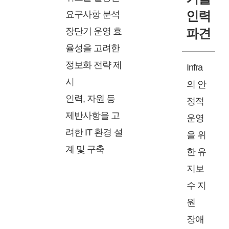
요구사항 분석
인력
장단기 운영 효
파견
율성을 고려한
정보화 전략 제
Infra
시
의 안
인력, 자원 등
정적
제반사항을 고
운영
려한 IT 환경 설
을 위
계 및 구축
한 유
지보
수 지
원
장애