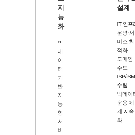
지
설계
능
IT 인프
화
운영·서
비스 최
빅
적화
데
도메인
이
주도
터
ISP/IS
기
수립
반
빅데이
지
운용 체
능
계 지속
형
화
서
비