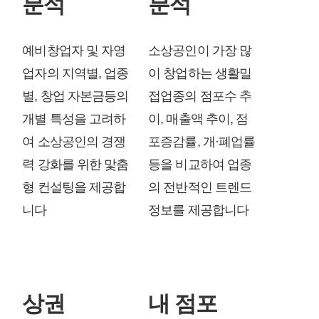
분석
분석
예비창업자 및 자영
소상공인이 가장 많
업자의 지역별, 업종
이 창업하는 생활밀
별, 창업 자본금등의
접업종의 점포수 추
개별 특성을 고려하
이, 매출액 추이, 점
여 소상공인의 경쟁
포증감률, 개·폐업률
력 강화를 위한 맟춤
등을 비교하여 업종
형 컨설팅을 제공합
의 전반적인 트렌드
니다
정보를 제공합니다
상권
내 점포