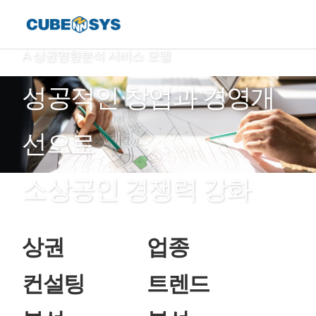
A 상권영향분석 서비스 모델
성공적인 창업과 경영개
선으로
소상공인 경쟁력 강화
상권
업종
컨설팅
트렌드