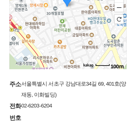
100m
주소
서울특별시 서초구 강남대로34길 69, 401호(양
재동, 이화빌딩)
전화
02-6203-6204
번호