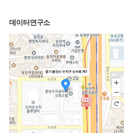
데이터연구소
경기 용인시 수지구 신수로 767