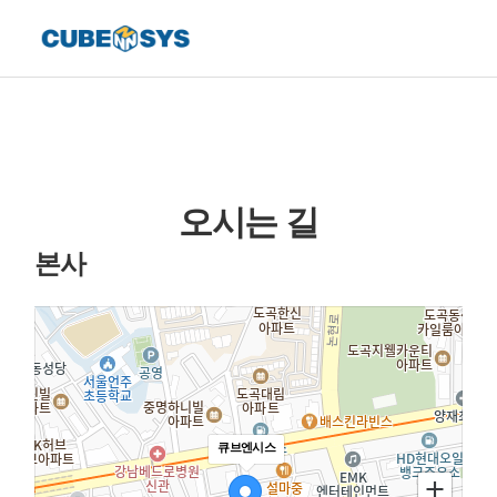
오시는 길
본사
큐브엔시스