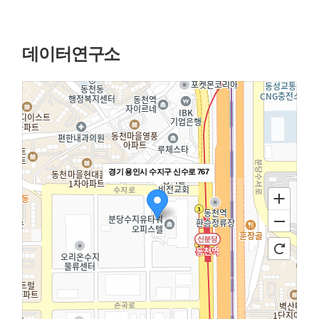
데이터연구소
경기 용인시 수지구 신수로 767