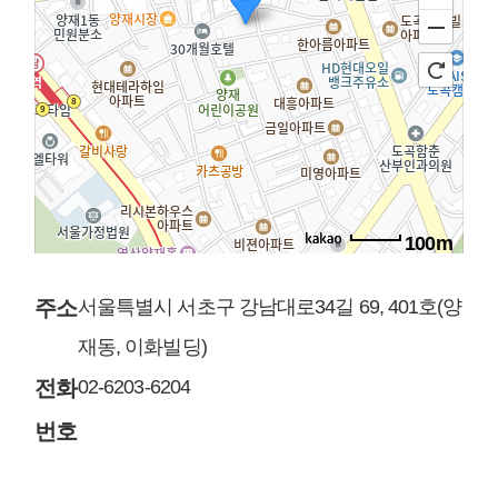
100m
주소
서울특별시 서초구 강남대로34길 69, 401호(양
재동, 이화빌딩)
전화
02-6203-6204
번호