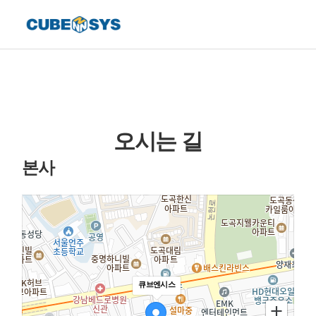
오시는 길
본사
큐브엔시스