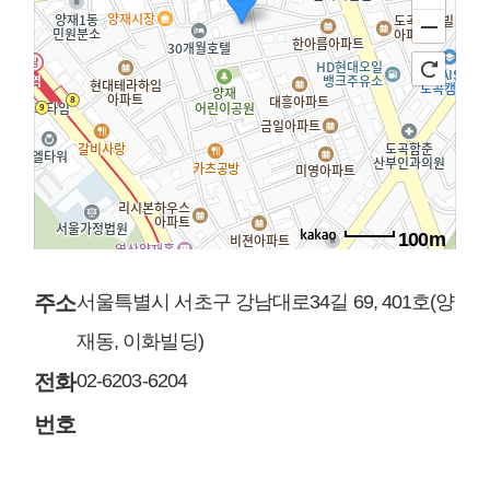
100m
주소
서울특별시 서초구 강남대로34길 69, 401호(양
재동, 이화빌딩)
전화
02-6203-6204
번호