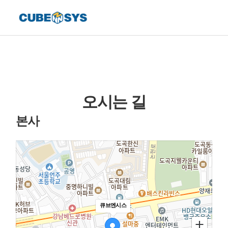
오시는 길
본사
큐브엔시스