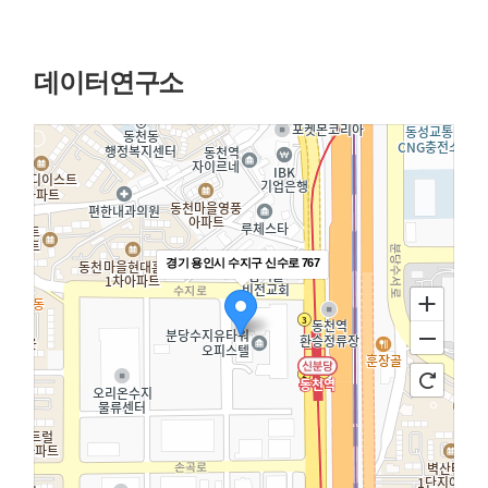
데이터연구소
경기 용인시 수지구 신수로 767