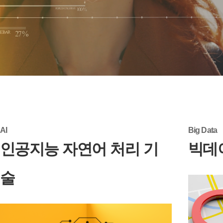
AI
Big Data
인공지능 자연어 처리 기
빅데
술