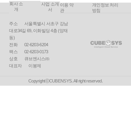
회사 소
사업 소개
이용 약
개인정보 처리
개
서
관
방침
주소
서울특별시 서초구 강남
대로34길 69, 이화빌딩 4층 (양재
동)
전화
02-6203-6204
팩스
02-6203-0173
상호
큐브엔시스㈜
대표자
이봉제
CopyrightⓒCUBENSYS. All right reserved.