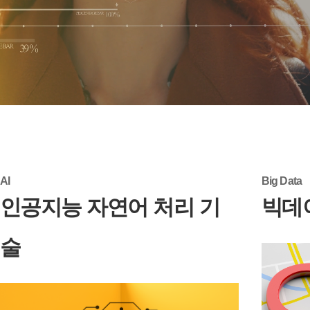
AI
Big Data
인공지능 자연어 처리 기
빅데
술