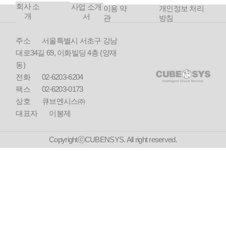
회사 소
사업 소개
이용 약
개인정보 처리
개
서
관
방침
주소
서울특별시 서초구 강남
대로34길 69, 이화빌딩 4층 (양재
동)
전화
02-6203-6204
팩스
02-6203-0173
상호
큐브엔시스㈜
대표자
이봉제
CopyrightⓒCUBENSYS. All right reserved.