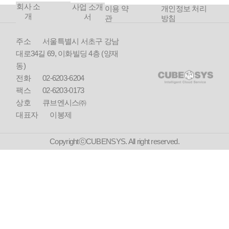
회사 소
사업 소개
이용 약
개인정보 처리
개
서
관
방침
주소
서울특별시 서초구 강남
대로34길 69, 이화빌딩 4층 (양재
동)
전화
02-6203-6204
팩스
02-6203-0173
상호
큐브엔시스㈜
대표자
이봉제
CopyrightⓒCUBENSYS. All right reserved.