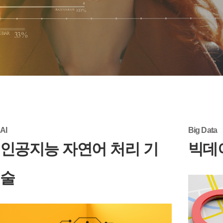
AI
Big Data
인공지능 자연어 처리 기
빅데
술