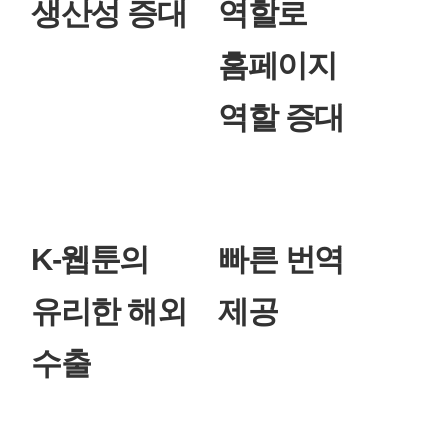
생산성 증대
역할로
홈페이지
역할 증대
K-웹툰의
빠른 번역
유리한 해외
제공
수출