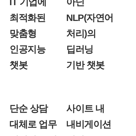
IT 기업에
아닌
최적화된
NLP(자연어
맞춤형
처리)의
인공지능
딥러닝
챗봇
기반 챗봇
단순 상담
사이트 내
대체로 업무
내비게이션