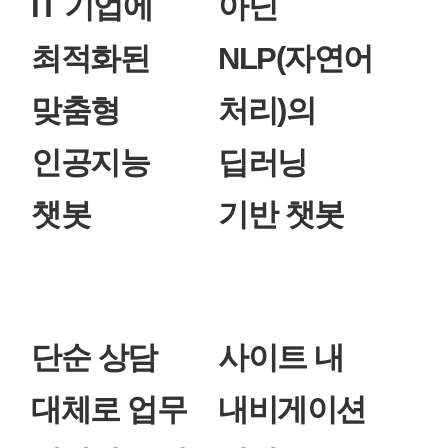
IT 기업에
아닌
최적화된
NLP(자연어
맞춤형
처리)의
인공지능
딥러닝
챗봇
기반 챗봇
단순 상담
사이트 내
대체로 업무
내비게이션