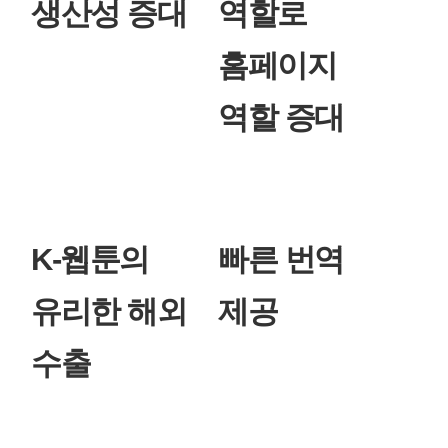
생산성 증대
역할로
홈페이지
역할 증대
K-웹툰의
빠른 번역
유리한 해외
제공
수출