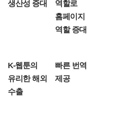
생산성 증대
역할로
홈페이지
역할 증대
K-웹툰의
빠른 번역
유리한 해외
제공
수출