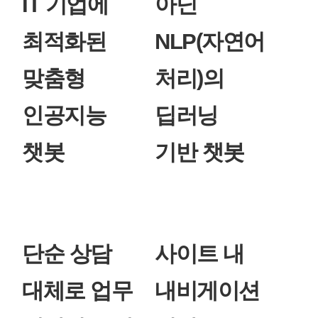
IT 기업에
아닌
최적화된
NLP(자연어
맞춤형
처리)의
인공지능
딥러닝
챗봇
기반 챗봇
단순 상담
사이트 내
대체로 업무
내비게이션